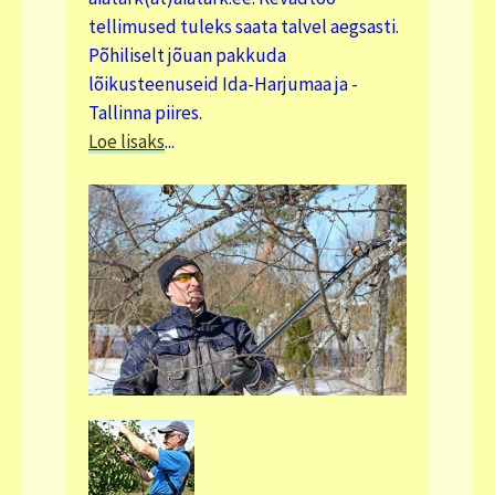
tellimused tuleks saata talvel aegsasti.
Põhiliselt jõuan pakkuda
lõikusteenuseid Ida-Harjumaa ja -
Tallinna piires.
Loe lisaks
...