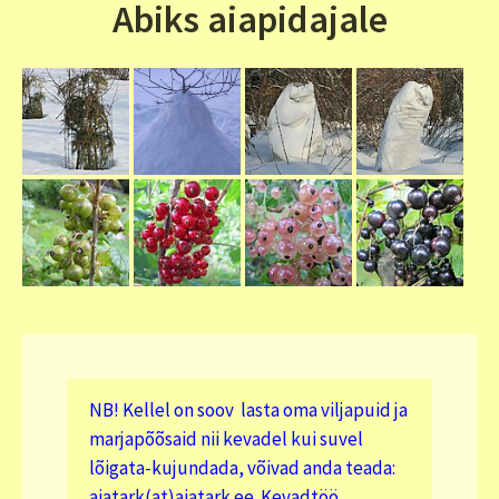
Abiks aiapidajale
NB! Kellel on soov lasta oma viljapuid ja
marjapõõsaid nii kevadel kui suvel
lõigata-kujundada, võivad anda teada:
aiatark(at)aiatark.ee. Kevadtöö