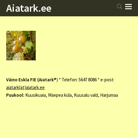
Aiatark.ee
Väino Eskla FIE (Aiatark
®) * Telefon: 5647 8086 * e-post:
aiatark(at)aiatark.ee
Puukool:
Kuusikuaia, Mäepea küla, Kuusalu vald, Harjumaa