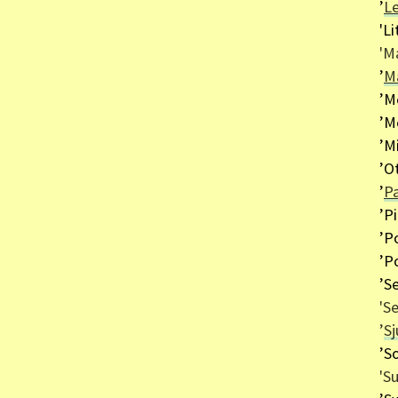
’
Le
'Li
'Ma
’
M
’M
’M
’M
’O
’
Pa
’Pi
’Po
’P
’S
'S
’
Sj
’S
'S