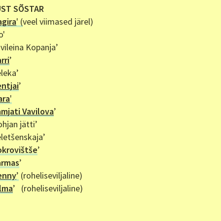
ST SÕSTAR
agira
' (
veel viimased järel)
o'
uvileina Kopanja’
rri
’
eleka
’
ntjai
’
ara
'
mjati Vavilova
’
hjan jätti’
eletšenskaja’
okrovištše
’
armas
’
enny
’
(roheliseviljaline)
ilma
’ (roheliseviljaline)