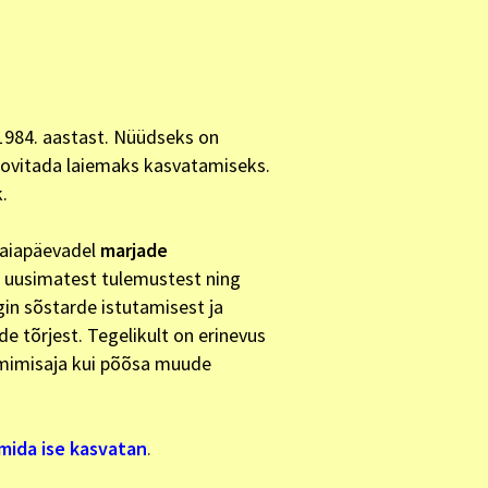
 1984. aastast. Nüüdseks on
soovitada laiemaks kasvatamiseks.
k.
 aiapäevadel
marjade
te uusimatest tulemustest ning
gin sõstarde istutamisest ja
e tõrjest. Tegelikult on erinevus
almimisaja kui põõsa muude
mida ise kasvatan
.