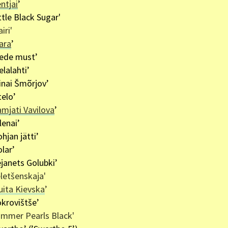
ntjai
’
ttle Black Sugar'
iri'
ara
’
ede must’
elalahti’
inai Šmõrjov’
telo’
mjati Vavilova
’
lenai’
hjan jätti’
olar’
ejanets Golubki’
eletšenskaja'
uita Kievska
’
okrovištše’
ummer Pearls Black'