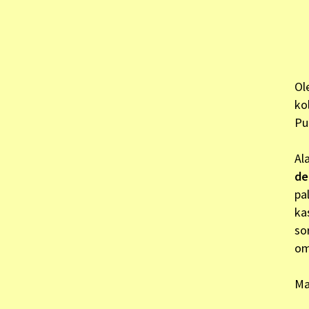
Ol
ko
Pu
Al
de
pa
ka
so
om
Ma