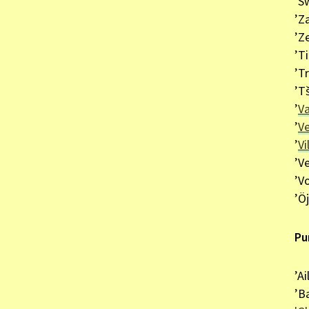
’S
’Z
’Z
’Ti
’Tr
’T
’
V
’
V
’
V
’Ve
’V
’Ö
Pu
’Ai
’Ba