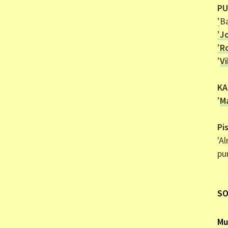
PU
’
B
’
J
’
R
’
V
KA
’
M
Pi
'Al
pu
SO
Mu