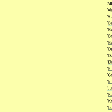
'All
’A
’At
’
B
’B
’B
’
B
’Da
’D
'
E
’
El
’G
’
In
'
Ju
’
Ka
’K
’
L