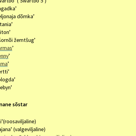
wartbo’ (’Swartbo 5’)
agadka’
eljonaja dõmka’
tania’
iton’
šornõi žemtšug’
armas
’
enny
’
ilma
’
rtti’
ologda’
jebyn’
nane sõstar
li’(roosaviljaline)
jana’ (valgeviljaline)