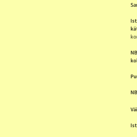
Sa
Is
kä
ko
NB
ko
Pu
NB
Vä
Is