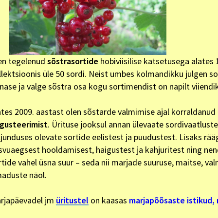
en tegelenud
sõstrasortide
hobiviisilise katsetusega alates
llektsioonis üle 50 sordi. Neist umbes kolmandikku julgen 
nase ja valge sõstra osa kogu sortimendist on napilt viiendi
ates 2009. aastast olen sõstarde valmimise ajal korraldanud
gusteerimist
. Ürituse jooksul annan ülevaate sordivaatlus
ljunduses olevate sortide eelistest ja puudustest. Lisaks rää
svuaegsest hooldamisest, haigustest ja kahjuritest ning nend
rtide vahel üsna suur – seda nii marjade suuruse, maitse, v
aduste näol.
rjapäevadel jm
üritustel
on kaasas
marjapõõsaste istikud, 