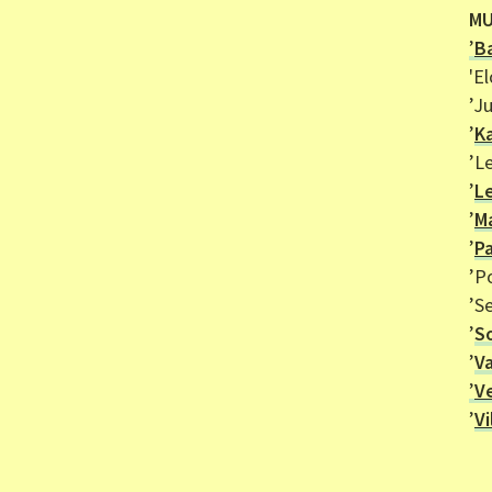
MU
’
B
'El
’J
’
Ka
’L
’
Le
’
M
’
Pa
’Po
’S
’
S
’
V
’
V
’
V