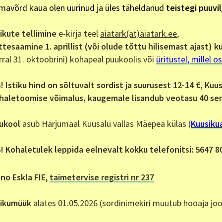
mavõrd kaua olen uurinud ja üles täheldanud
teistegi puuvil
tikute tellimine
e-kirja teel
aiatark(at)aiatark.ee
,
ttesaamine
1. aprillist (või olude tõttu hilisemast ajast) 
rral 31. oktoobrini) kohapeal puukoolis või
üritustel, millel o
! I
stiku hind on sõltuvalt sordist ja suurusest 12-14 €,
Kuusa
haletoomise võimalus, kaugemale lisandub veotasu 40 se
ukool
asub Harjumaal Kuusalu vallas Mäepea külas (
Kuusiku
! Kohaletulek leppida eelnevalt kokku telefonitsi: 5647 8
ino Eskla FIE
,
taimetervise registri nr 237
tikumüük
alates 01.05.2026 (sordinimekiri muutub hooaja joo