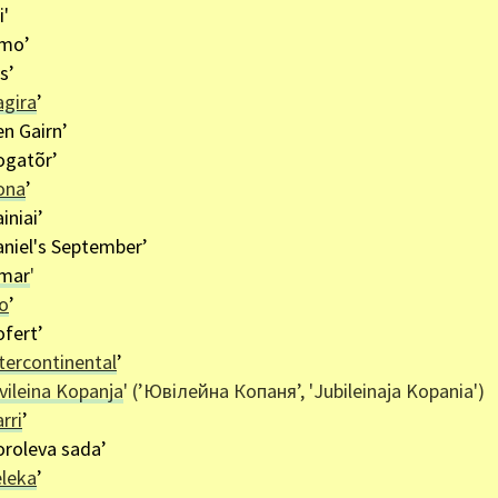
i'
lmo’
s’
agira
’
en Gairn’
ogatõr’
ona
’
iniai’
aniel's September’
lmar
'
o
’
ofert’
tercontinental
’
vileina Kopanja
' (’Ювілейна Копаня’, 'Jubileinaja Kopania')
rri
’
oroleva sada’
eleka
’