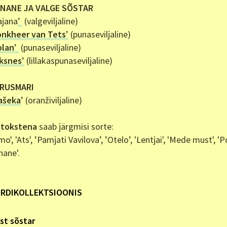
NANE JA VALGE SÕSTAR
ajana
’
(valgeviljaline)
onkheer van Tets
’
(punaseviljaline)
olan
’
(punaseviljaline)
iksnes
’
(lillakaspunaseviljaline)
RUSMARI
ašeka
’ (oranživiljaline)
stokstena
saab järgmisi sorte:
mo', 'Ats', ’Pamjati Vavilova’, ’Otelo’, 'Lentjai', 'Mede must', 'Po
nane'.
RDIKOLLEKTSIOONIS
st sõstar