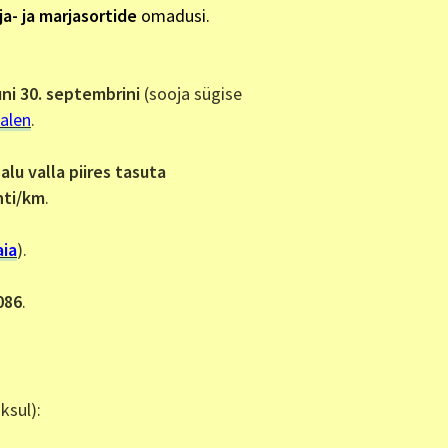
ja- ja marjasortide
omadusi.
kuni 30. septembrini
(sooja sügise
salen
.
lu valla piires tasuta
nti/km
.
aia
).
086
.
ksul):