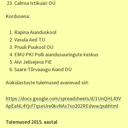
Calmia Istikuäri OÜ
Kordusena:
Räpina Aianduskool
Vasula Aed TÜ
Pruuli Puukool OÜ
EMÜ PKI Polli aiandusuuringute keskus
Alvi Jelisejeva FIE
Saare-Tõrvaaugu Aiand OÜ
Aiakülastuste tulemused avanevad siit:
https://docs.google.com/spreadsheets/d/1UnQHL43V
ApEaNL4Yjsf7qseUre0kvNAs7xo202REdww/pubhtml
Tulemused 2015. aastal