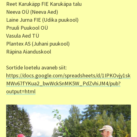
Reet Karukäpp FIE Karukäpa talu
Neeva OÜ (Neeva Aed)
Laine Jurna FIE (Udika puukool)
Pruuli Puukool OÜ
Vasula Aed TÜ
Plantex AS (Juhani puukool)
Räpina Aianduskool
Sortide loetelu avaneb siit:
https://docs.google.com/spreadsheets/d/1IPKOvjy1sk
MWv67fYKua2_bwWckSnMK5W_PdZvhiJM4/pub?
output=html