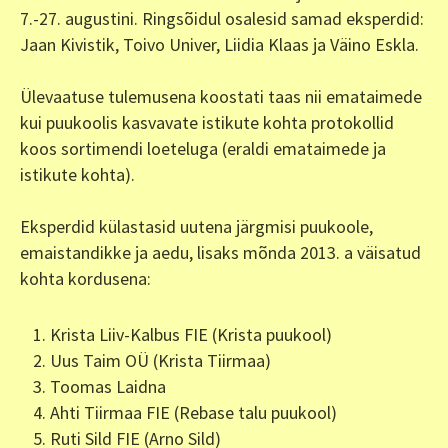
7.-27. augustini. Ringsõidul osalesid samad eksperdid:
Jaan Kivistik, Toivo Univer, Liidia Klaas ja Väino Eskla.
Ülevaatuse tulemusena koostati taas nii emataimede
kui puukoolis kasvavate istikute kohta protokollid
koos sortimendi loeteluga (eraldi emataimede ja
istikute kohta).
Eksperdid külastasid uutena järgmisi puukoole,
emaistandikke ja aedu, lisaks mõnda 2013. a väisatud
kohta kordusena:
Krista Liiv-Kalbus FIE (Krista puukool)
Uus Taim OÜ (Krista Tiirmaa)
Toomas Laidna
Ahti Tiirmaa FIE (Rebase talu puukool)
Ruti Sild FIE (Arno Sild)