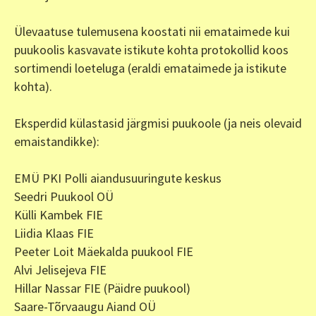
Ülevaatuse tulemusena koostati nii emataimede kui
puukoolis kasvavate istikute kohta protokollid koos
sortimendi loeteluga (eraldi emataimede ja istikute
kohta).
Eksperdid külastasid järgmisi puukoole (ja neis olevaid
emaistandikke):
EMÜ PKI Polli aiandusuuringute keskus
Seedri Puukool OÜ
Külli Kambek FIE
Liidia Klaas FIE
Peeter Loit Mäekalda puukool FIE
Alvi Jelisejeva FIE
Hillar Nassar FIE (Päidre puukool)
Saare-Tõrvaaugu Aiand OÜ