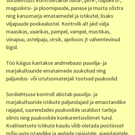
Sordiehtsust kontrollitakse õuna-, pirni-, hapukirsi-,
maguskirsi- ja ploomipuude, punase ja musta sõstra
ning karusmarja emataimedel ja istikutel, lisaks
viljapuude pookealustel. Kontrolli alt jäid välja
maasikas, vaarikas, pampel, vampel, mustikas,
viinapuu, astelpaju, virsik, aprikoos jt vähemlevinud
liigid.
Töö käigus kantakse andmebaasi puuvilja- ja
marjakultuuride emataimede asukohad ning
paljundus- või istutusmaterjali tootvad puukoolid.
Sordiehtsuse kontroll abistab puuvilja- ja
marjakultuuride istikute paljundajaid ja emaistandike
rajajaid, suurendades puukoolide usaldust tarbija
silmis ning puukoolide konkurentsivõimet turul.
Kvaliteetsete istikute kaudu võib oletada positiivset
mõju uute istandike ja aedade rajajatele, aiapidajatele,