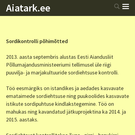
Aiatark.ee
Sordikontrolli põhimõtted
2013. aasta septembris alustas Eesti Aiandusliit
Põllumajandusministeeriumi tellimusel üle riigi
puuvilja- ja marjakultuuride sordiehtsuse kontrolli.
Töö eesmärgiks on istandikes ja aedades kasvavate
emataimede sordiehtsuse ning puukoolides kasvavate
istikute sordipuhtuse kindlakstegemine. Töö on
mahukas ning kavandatud jätkuprojektina ka 2014. ja
2015. aastaks.