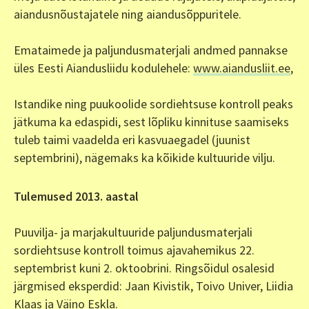
aiandusnõustajatele ning aiandusõppuritele.
Emataimede ja paljundusmaterjali andmed pannakse
üles Eesti Aiandusliidu kodulehele:
www.aiandusliit.ee
,
Istandike ning puukoolide sordiehtsuse kontroll peaks
jätkuma ka edaspidi, sest lõpliku kinnituse saamiseks
tuleb taimi vaadelda eri kasvuaegadel (juunist
septembrini), nägemaks ka kõikide kultuuride vilju.
Tulemused 2013. aastal
Puuvilja- ja marjakultuuride paljundusmaterjali
sordiehtsuse kontroll toimus ajavahemikus 22.
septembrist kuni 2. oktoobrini. Ringsõidul osalesid
järgmised eksperdid: Jaan Kivistik, Toivo Univer, Liidia
Klaas ja Väino Eskla.