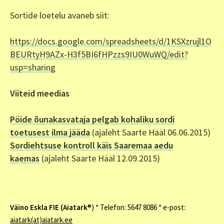
Sortide loetelu avaneb siit:
https://docs.google.com/spreadsheets/d/1KSXzrujl1O
BEURtyH9AZx-H3f5BI6fHPzzs9IU0WuWQ/edit?
usp=sharing
Viiteid meedias
Pöide õunakasvataja pelgab kohaliku sordi
toetusest ilma jääda
(ajaleht Saarte Hääl 06.06.2015)
Sordiehtsuse kontroll käis Saaremaa aedu
kaemas
(ajaleht Saarte Hääl 12.09.2015)
Väino Eskla FIE (Aiatark
®) * Telefon: 5647 8086 * e-post:
aiatark(at)aiatark.ee