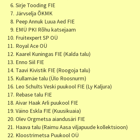
Sirje Tooding FIE
Järvselja ÕKMK
Peep Annuk Luua Aed FIE
EMÜ PKI Rõhu katsejaam
Fruitexpert SP OÜ
Royal Ace OÜ
Kaarel Kuningas FIE (Kalda talu)
Enno Siil FIE
Taavi Kivistik FIE (Roogoja talu)
Kullamäe talu (Ülo Roosnurm)
Leo Schults Veski puukool FIE (Ly Kaljura)
Rebase talu FIE
Aivar Haak Arli puukool FIE
Väino Eskla FIE (Kuusikuaia)
Olev Orgmetsa aiandusäri FIE
Haava talu (Raimu Aasa viljapuude kollektsioon)
Kloostrimetsa Puukool OÜ